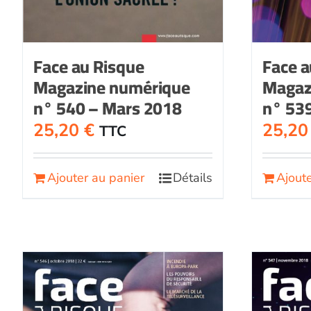
Face au Risque
Face a
Magazine numérique
Magaz
n° 540 – Mars 2018
n° 539
25,20
€
25,2
TTC
Ajouter au panier
Détails
Ajoute