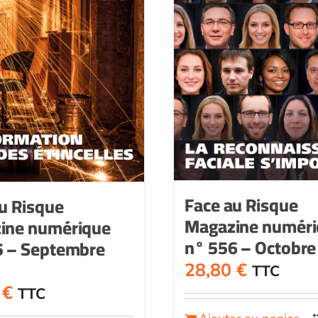
Face au Risque
u Risque
Magazine numér
ine numérique
n° 556 – Octobre
5 – Septembre
28,80
€
TTC
0
€
TTC