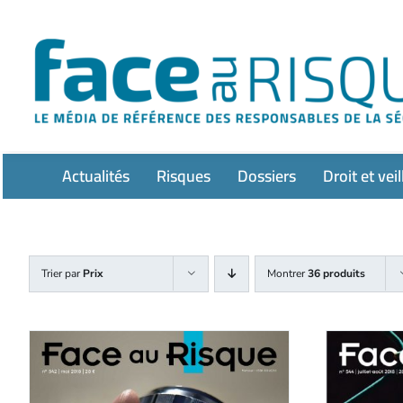
Passer
au
contenu
Actualités
Risques
Dossiers
Droit et veil
Trier par
Prix
Montrer
36 produits