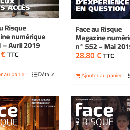
u Risque
Face au Risque
ine numérique
Magazine numér
 – Avril 2019
n° 552 – Mai 201
0
€
28,80
€
TTC
TTC
r au panier
Détails
Ajouter au panier