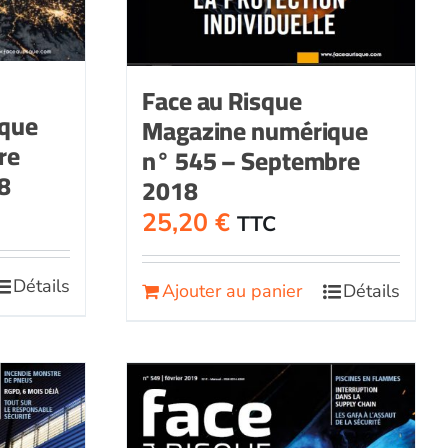
Face au Risque
ique
Magazine numérique
re
n° 545 – Septembre
8
2018
25,20
€
TTC
Détails
Ajouter au panier
Détails