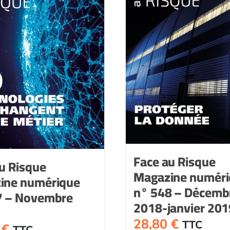
Face au Risque
u Risque
Magazine numér
ine numérique
n° 548 – Décemb
7 – Novembre
2018-janvier 201
28,80
€
TTC
0
€