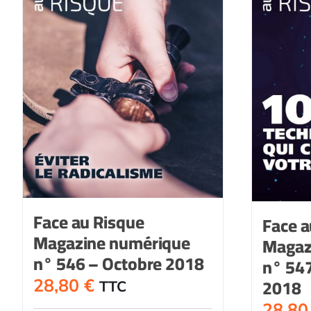
Face au Risque
Face a
Magazine numérique
Magaz
n° 546 – Octobre 2018
n° 54
2018
28,80
€
TTC
28,8