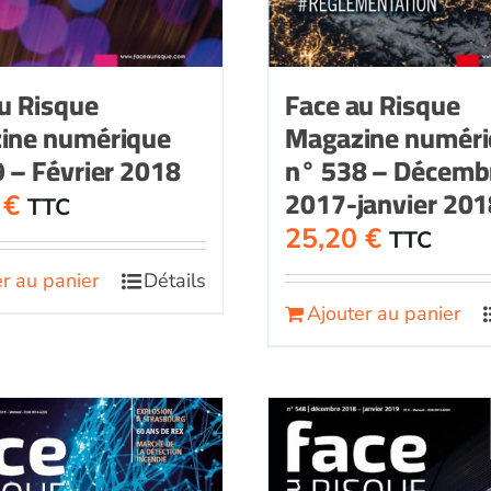
u Risque
Face au Risque
ine numérique
Magazine numér
 – Février 2018
n° 538 – Décemb
2017-janvier 201
0
€
TTC
25,20
€
TTC
r au panier
Détails
Ajouter au panier