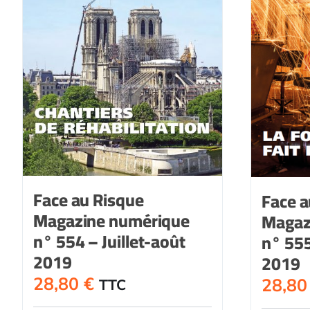
Face au Risque
Face a
Magazine numérique
Magaz
n° 554 – Juillet-août
n° 55
2019
2019
28,80
€
28,8
TTC