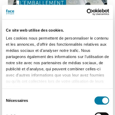
Ce site web utilise des cookies.
Les cookies nous permettent de personnaliser le contenu
et les annonces, d'offrir des fonctionnalités relatives aux
médias sociaux et d'analyser notre trafic. Nous
partageons également des informations sur l'utilisation de
notre site avec nos partenaires de médias sociaux, de
publicité et d'analyse, qui peuvent combiner celles-ci
avec d'autres informations que vous leur avez fournies
Face au Risque
ou qu'ils ont collectées lors de votre utilisation de leurs
services.
Magazine numérique n° 606 –
Sélection
Mars-avril 2025
Nécessaires
du
46,80
€
TTC
consentement