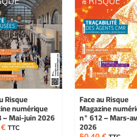
u Risque
Face au Risque
ine numérique
Magazine numér
 – Mai-juin 2026
n° 612 – Mars-avr
2026
0
€
TTC
50,40
€