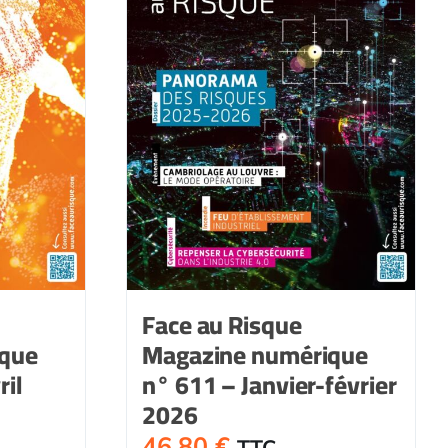
Face au Risque
ique
Magazine numérique
il
n° 611 – Janvier-février
2026
46,80
€