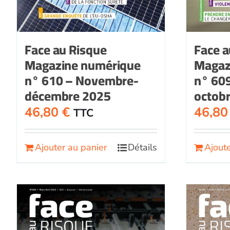
Face au Risque
Face a
Magazine numérique
Magaz
n° 610 – Novembre-
n° 60
décembre 2025
octob
46,80
€
46,8
TTC
Ajouter au panier
Détails
Ajoute