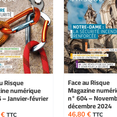
Face au Risque
u Risque
Magazine numér
ine numérique
n° 604 – Novemb
 – Janvier-février
décembre 2024
46,80
€
0
€
TTC
TTC