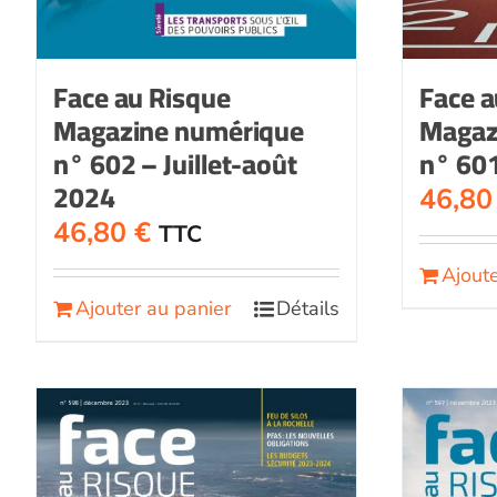
Face au Risque
Face a
Magazine numérique
Magaz
n° 602 – Juillet-août
n° 601
2024
46,8
46,80
€
TTC
Ajoute
Ajouter au panier
Détails