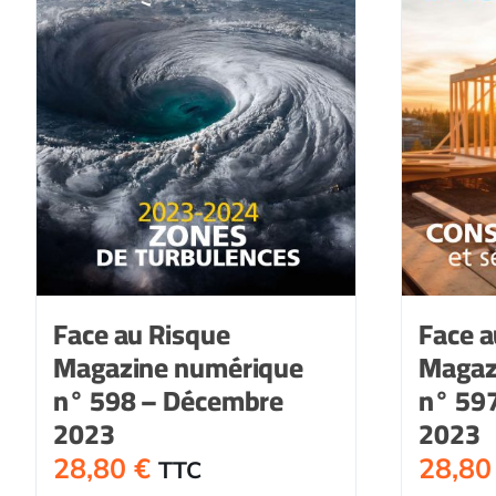
Face au Risque
Face a
Magazine numérique
Magaz
n° 598 – Décembre
n° 59
2023
2023
28,80
€
28,8
TTC