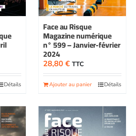
Face au Risque
ique
Magazine numérique
il
n° 599 – Janvier-février
2024
28,80
€
TTC
Détails
Ajouter au panier
Détails