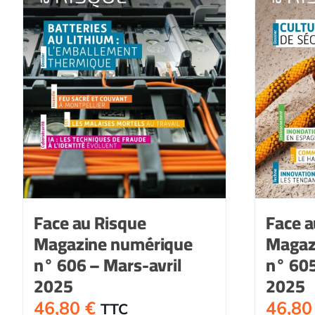
Face au Risque
Face a
Magazine numérique
Magaz
n° 606 – Mars-avril
n° 605
2025
2025
46,80
€
46,8
TTC