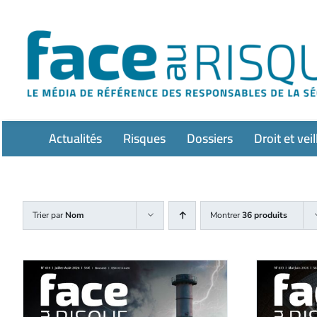
Passer
au
contenu
Actualités
Risques
Dossiers
Droit et veil
Trier par
Nom
Montrer
36 produits