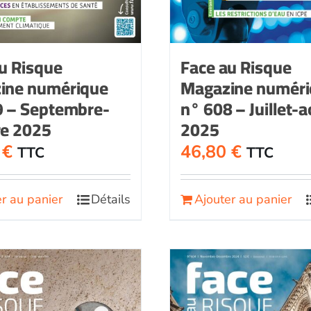
u Risque
Face au Risque
ine numérique
Magazine numér
9 – Septembre-
n° 608 – Juillet-
re 2025
2025
0
€
46,80
€
TTC
TTC
r au panier
Détails
Ajouter au panier