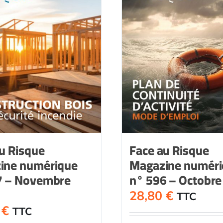
u Risque
Face au Risque
ine numérique
Magazine numér
7 – Novembre
n° 596 – Octobre
28,80
€
TTC
0
€
TTC