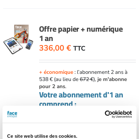
Offre papier + numérique
1 an
336,00
€
TTC
+ économique
: l’abonnement 2 ans à
538 € (au lieu de
672 €
),
je m'abonne
pour 2 ans
.
Votre abonnement d'1 an
comprend :
L’accès total au site internet
Le magazine bimestriel au format
papier
Le magazine bimestriel au format
Ce site web utilise des cookies.