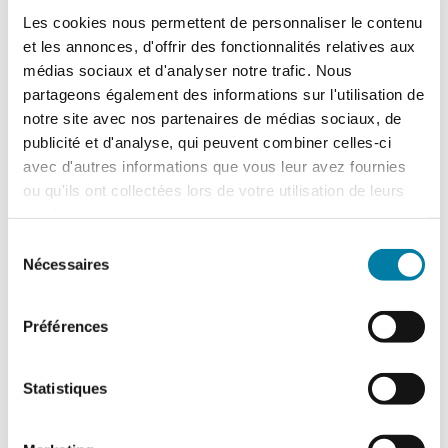
numérique
flipbook
Les cookies nous permettent de personnaliser le contenu
La veille hebdomadaire
: recevez
et les annonces, d'offrir des fonctionnalités relatives aux
chaque semaine une veille de
médias sociaux et d'analyser notre trafic. Nous
l'actualité de tous les risques
partageons également des informations sur l'utilisation de
(réglementation, accidents
marquants, rapports et baromètres,
notre site avec nos partenaires de médias sociaux, de
technologies...)
publicité et d'analyse, qui peuvent combiner celles-ci
avec d'autres informations que vous leur avez fournies
ou qu'ils ont collectées lors de votre utilisation de leurs
services.
Sélection
Nécessaires
du
Abonnez-vous et bénéficiez :
consentement
Préférences
d'informations techniques et
juridiques ;
d'actualités fiables et variées sur la
Statistiques
profession ;
de retours d'expérience et d'articles