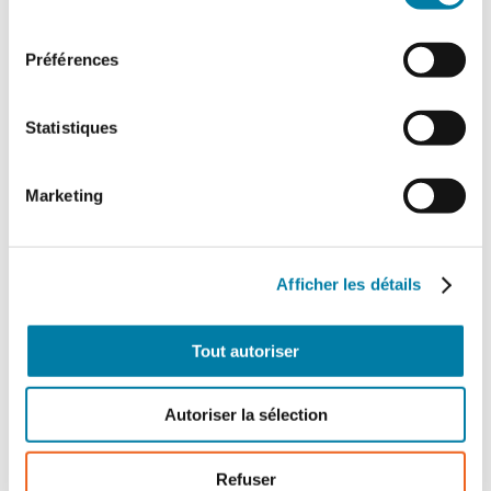
consentement
Préférences
Statistiques
Offre 100% numérique
2 ans
Marketing
460,00
€
TTC
Afficher les détails
Détails
Tout autoriser
Autoriser la sélection
Refuser