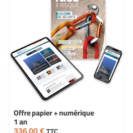
Offre papier + numérique
1 an
336,00
€
TTC