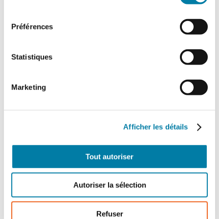
consentement
Préférences
Statistiques
Offre papier + numérique
Marketing
1 an
336,00
€
TTC
Afficher les détails
Détails
Tout autoriser
Autoriser la sélection
Refuser