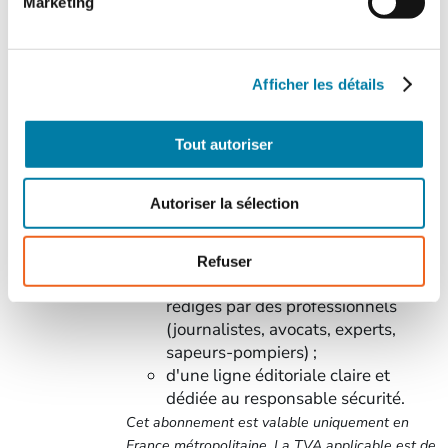
technologies...)
Marketing
Afficher les détails
Tout autoriser
Abonnez-vous et bénéficiez :
d'informations techniques et
Autoriser la sélection
juridiques ;
d'actualités fiables et variées sur la
profession ;
Refuser
de retours d'expérience et d'articles
rédigés par des professionnels
(journalistes, avocats, experts,
sapeurs-pompiers) ;
d'une ligne éditoriale claire et
dédiée au responsable sécurité.
Cet abonnement est valable uniquement en
France métropolitaine. La TVA applicable est de