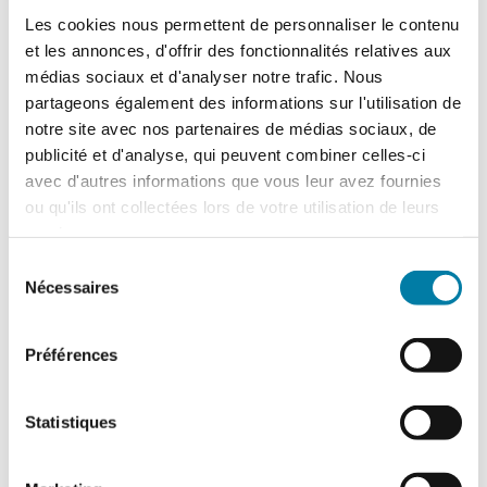
336,00
€
TTC
Les cookies nous permettent de personnaliser le contenu
et les annonces, d'offrir des fonctionnalités relatives aux
médias sociaux et d'analyser notre trafic. Nous
+ économique
: l’abonnement 2 ans à
partageons également des informations sur l'utilisation de
538 € (au lieu de
672 €
),
je m'abonne
notre site avec nos partenaires de médias sociaux, de
pour 2 ans
.
publicité et d'analyse, qui peuvent combiner celles-ci
Votre abonnement d'1 an
avec d'autres informations que vous leur avez fournies
comprend :
ou qu'ils ont collectées lors de votre utilisation de leurs
services.
L’accès total au site internet
Le magazine bimestriel au format
Sélection
papier
Nécessaires
du
Le magazine bimestriel au format
consentement
numérique
flipbook
Préférences
La veille hebdomadaire
: recevez
chaque semaine une veille de
l'actualité de tous les risques
Statistiques
(réglementation, accidents
marquants, rapports et baromètres,