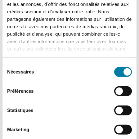
et les annonces, d'offrir des fonctionnalités relatives aux
médias sociaux et d'analyser notre trafic. Nous
partageons également des informations sur l'utilisation de
notre site avec nos partenaires de médias sociaux, de
publicité et d'analyse, qui peuvent combiner celles-ci
avec d'autres informations que vous leur avez fournies
ou qu'ils ont collectées lors de votre utilisation de leurs
services.
Retour d’expérience : exercice attentat au
CH de l’Estran
Sélection
Nécessaires
du
Le centre hospitalier de l’Estran a organisé,
consentement
le 10 février 2026, un exercice attentat
terroriste de grande ampleur. Romain…
Préférences
Statistiques
Marketing