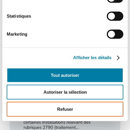
Le centre hospitalier de l’Estran a organisé,
le 10 février 2026, un exercice attentat
terroriste de grande ampleur. Romain…
Statistiques
Marketing
Afficher les détails
Tout autoriser
Autoriser la sélection
Traitement des déchets liquides en ICPE :
ce que change l’arrêté du 16 juillet 2026
Refuser
L'arrêté du 16 juillet 2026, relatif au
traitement des déchets liquides dans
certaines installations relevant des
rubriques 2790 (traitement…