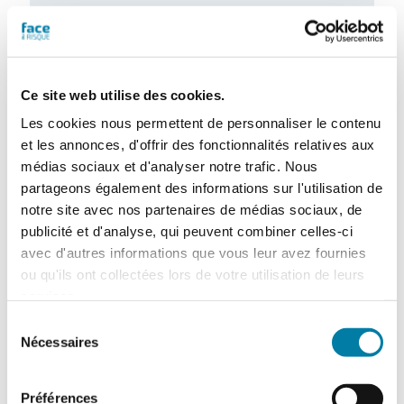
Accidentologie industrielle : les
enseignements de l’année 2025
Le Barpi a publié son inventaire des
incidents et accidents technologiques
Ce site web utilise des cookies.
survenus en 2025 au sein des installations
classées…
Les cookies nous permettent de personnaliser le contenu
et les annonces, d'offrir des fonctionnalités relatives aux
médias sociaux et d'analyser notre trafic. Nous
partageons également des informations sur l'utilisation de
notre site avec nos partenaires de médias sociaux, de
publicité et d'analyse, qui peuvent combiner celles-ci
avec d'autres informations que vous leur avez fournies
ou qu'ils ont collectées lors de votre utilisation de leurs
services.
Sélection
Nécessaires
du
Retour d’expérience : exercice attentat au
consentement
CH de l’Estran
Préférences