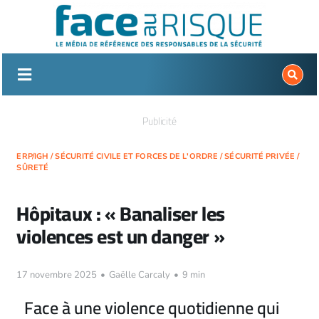
Passer
au
contenu
Publicité
ERP/IGH
/
SÉCURITÉ CIVILE ET FORCES DE L'ORDRE
/
SÉCURITÉ PRIVÉE
/
SÛRETÉ
Hôpitaux : « Banaliser les
violences est un danger »
17 novembre 2025
•
Gaëlle Carcaly
•
9 min
Face à une violence quotidienne qui