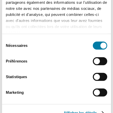
partageons également des informations sur l'utilisation de
notre site avec nos partenaires de médias sociaux, de
Retour d’expérience : exercice attentat au
CH de l’Estran
publicité et d'analyse, qui peuvent combiner celles-ci
avec d'autres informations que vous leur avez fournies
Le centre hospitalier de l’Estran a organisé,
ou qu'ils ont collectées lors de votre utilisation de leurs
le 10 février 2026, un exercice attentat
terroriste de grande ampleur. Romain…
services.
Sélection
Nécessaires
du
consentement
Préférences
Statistiques
Marketing
Traitement des déchets liquides en ICPE :
ce que change l’arrêté du 16 juillet 2026
Afficher les détails