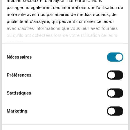
médias sociaux et d'analyser notre trafic. Nous
CH de l’Estran
partageons également des informations sur l'utilisation de
Le centre hospitalier de l’Estran a organisé,
notre site avec nos partenaires de médias sociaux, de
le 10 février 2026, un exercice attentat
publicité et d'analyse, qui peuvent combiner celles-ci
terroriste de grande ampleur. Romain…
avec d'autres informations que vous leur avez fournies
ou qu'ils ont collectées lors de votre utilisation de leurs
services.
Sélection
Nécessaires
du
consentement
Préférences
Statistiques
Traitement des déchets liquides en ICPE :
ce que change l’arrêté du 16 juillet 2026
Marketing
L'arrêté du 16 juillet 2026, relatif au
traitement des déchets liquides dans