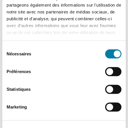
partageons également des informations sur l'utilisation de
notre site avec nos partenaires de médias sociaux, de
publicité et d'analyse, qui peuvent combiner celles-ci
avec d'autres informations que vous leur avez fournies
ou qu'ils ont collectées lors de votre utilisation de leurs
services.
Sélection
Nécessaires
du
consentement
Préférences
Traitement des déchets liquides en ICPE :
ce que change l’arrêté du 16 juillet 2026
Statistiques
L'arrêté du 16 juillet 2026, relatif au
traitement des déchets liquides dans
certaines installations relevant des
rubriques 2790 (traitement…
Marketing