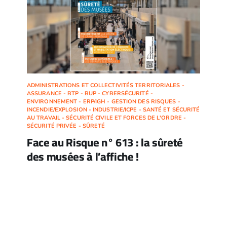
ADMINISTRATIONS ET COLLECTIVITÉS TERRITORIALES -
ASSURANCE - BTP - BUP - CYBERSÉCURITÉ -
ENVIRONNEMENT - ERP/IGH - GESTION DES RISQUES -
INCENDIE/EXPLOSION - INDUSTRIE/ICPE - SANTÉ ET SÉCURITÉ
AU TRAVAIL - SÉCURITÉ CIVILE ET FORCES DE L'ORDRE -
SÉCURITÉ PRIVÉE - SÛRETÉ
Face au Risque n° 613 : la sûreté
des musées à l’affiche !