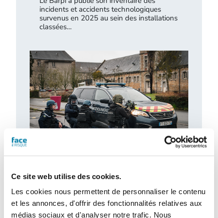
Le Barpi a publié son inventaire des
incidents et accidents technologiques
survenus en 2025 au sein des installations
classées…
Retour d’expérience : exercice attentat au
CH de l’Estran
Ce site web utilise des cookies.
Le centre hospitalier de l’Estran a organisé,
Les cookies nous permettent de personnaliser le contenu
le 10 février 2026, un exercice attentat
et les annonces, d'offrir des fonctionnalités relatives aux
terroriste de grande ampleur. Romain…
médias sociaux et d'analyser notre trafic. Nous