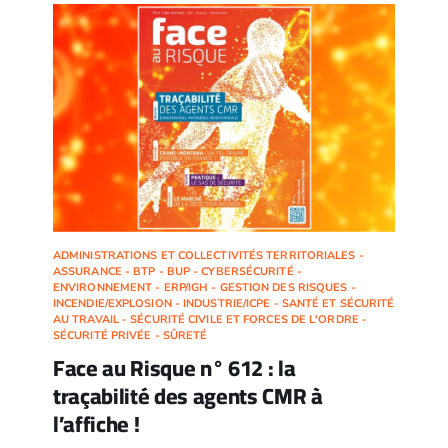
ADMINISTRATIONS ET COLLECTIVITÉS TERRITORIALES -
ASSURANCE - BTP - BUP - CYBERSÉCURITÉ -
ENVIRONNEMENT - ERP/IGH - GESTION DES RISQUES -
INCENDIE/EXPLOSION - INDUSTRIE/ICPE - SANTÉ ET SÉCURITÉ
AU TRAVAIL - SÉCURITÉ CIVILE ET FORCES DE L'ORDRE -
SÉCURITÉ PRIVÉE - SÛRETÉ
Face au Risque n° 612 : la
traçabilité des agents CMR à
l’affiche !