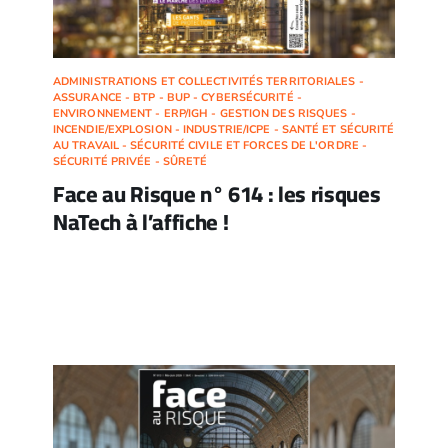
ADMINISTRATIONS ET COLLECTIVITÉS TERRITORIALES -
ASSURANCE - BTP - BUP - CYBERSÉCURITÉ -
ENVIRONNEMENT - ERP/IGH - GESTION DES RISQUES -
INCENDIE/EXPLOSION - INDUSTRIE/ICPE - SANTÉ ET SÉCURITÉ
AU TRAVAIL - SÉCURITÉ CIVILE ET FORCES DE L'ORDRE -
SÉCURITÉ PRIVÉE - SÛRETÉ
Face au Risque n° 614 : les risques
NaTech à l’affiche !