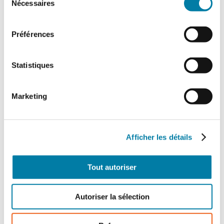
Nécessaires
du
consentement
Préférences
Statistiques
Marketing
L’extinction automatique par sprinkleur à
l’épreuve des nouveaux risques
Dans un contexte marqué par l’émergence
Afficher les détails
de nouveaux risques et l’évolution rapide
des modes de stockage et d’exploitation,
le…
Tout autoriser
Autoriser la sélection