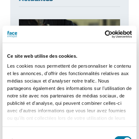
Ce site web utilise des cookies.
Les cookies nous permettent de personnaliser le contenu
et les annonces, d'offrir des fonctionnalités relatives aux
médias sociaux et d'analyser notre trafic. Nous
partageons également des informations sur l'utilisation de
Gants de protection : de nouveaux
notre site avec nos partenaires de médias sociaux, de
besoins à combler
publicité et d'analyse, qui peuvent combiner celles-ci
Le marché des gants de protection est
avec d'autres informations que vous leur avez fournies
marqué par d’importantes évolutions, tant
ou qu'ils ont collectées lors de votre utilisation de leurs
sur le plan de la fabrication que sur…
services.
Sélection