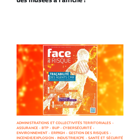
ADMINISTRATIONS ET COLLECTIVITÉS TERRITORIALES -
ASSURANCE - BTP - BUP - CYBERSÉCURITÉ -
ENVIRONNEMENT - ERP/IGH - GESTION DES RISQUES -
INCENDIE/EXPLOSION - INDUSTRIE/ICPE - SANTÉ ET SÉCURITÉ