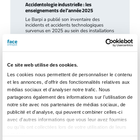
Accidentologie industrielle : les
enseignements de l’année 2025
Le Barpi a publié son inventaire des
incidents et accidents technologiques
survenus en 2025 au sein des installations
classées…
Ce site web utilise des cookies.
Les cookies nous permettent de personnaliser le contenu
et les annonces, d'offrir des fonctionnalités relatives aux
médias sociaux et d'analyser notre trafic. Nous
partageons également des informations sur l'utilisation de
notre site avec nos partenaires de médias sociaux, de
publicité et d'analyse, qui peuvent combiner celles-ci
avec d'autres informations que vous leur avez fournies
Retour d’expérience : exercice attentat au
ou qu'ils ont collectées lors de votre utilisation de leurs
CH de l’Estran
services.