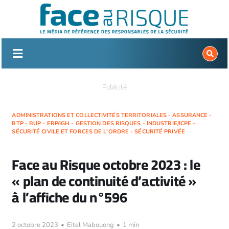
Passer
au
contenu
Publicité
ADMINISTRATIONS ET COLLECTIVITÉS TERRITORIALES - ASSURANCE -
BTP - BUP - ERP/IGH - GESTION DES RISQUES - INDUSTRIE/ICPE -
SÉCURITÉ CIVILE ET FORCES DE L'ORDRE - SÉCURITÉ PRIVÉE
Face au Risque octobre 2023 : le
« plan de continuité d’activité »
à l’affiche du n°596
2 octobre 2023
•
Eitel Mabouong
•
1 min