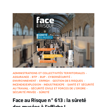
ADMINISTRATIONS ET COLLECTIVITÉS TERRITORIALES -
ASSURANCE - BTP - BUP - CYBERSÉCURITÉ -
ENVIRONNEMENT - ERP/IGH - GESTION DES RISQUES -
INCENDIE/EXPLOSION - INDUSTRIE/ICPE - SANTÉ ET SÉCURITÉ
AU TRAVAIL - SÉCURITÉ CIVILE ET FORCES DE L'ORDRE -
SÉCURITÉ PRIVÉE - SÛRETÉ
Face au Risque n° 613 : la sûreté
des musées à l’affiche !