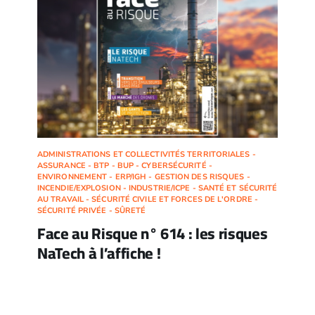
ADMINISTRATIONS ET COLLECTIVITÉS TERRITORIALES -
ASSURANCE - BTP - BUP - CYBERSÉCURITÉ -
ENVIRONNEMENT - ERP/IGH - GESTION DES RISQUES -
INCENDIE/EXPLOSION - INDUSTRIE/ICPE - SANTÉ ET SÉCURITÉ
AU TRAVAIL - SÉCURITÉ CIVILE ET FORCES DE L'ORDRE -
SÉCURITÉ PRIVÉE - SÛRETÉ
Face au Risque n° 614 : les risques
NaTech à l’affiche !