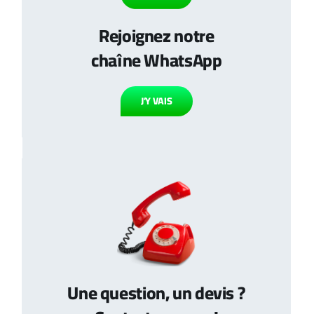
Rejoignez notre
illet 2023 visant Total Lubrifiants – Page 3
Arrêté préfectoral d
chaîne WhatsApp
J’Y VAIS
Une question, un devis ?