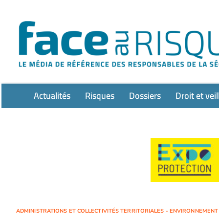
Passer
au
contenu
Actualités
Risques
Dossiers
Droit et veil
ADMINISTRATIONS ET COLLECTIVITÉS TERRITORIALES - ENVIRONNEMENT -