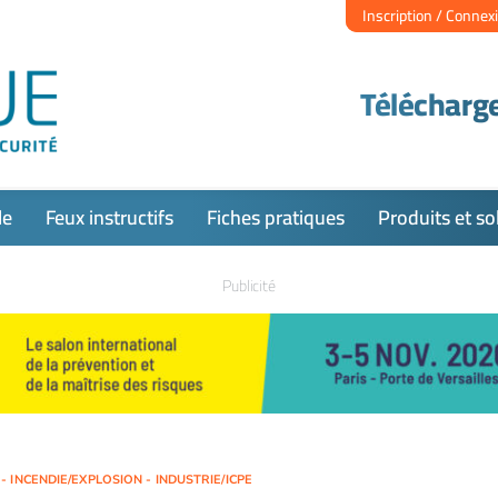
Inscription / Connex
Télécharge
le
Feux instructifs
Fiches pratiques
Produits et so
Publicité
 INCENDIE/EXPLOSION - INDUSTRIE/ICPE