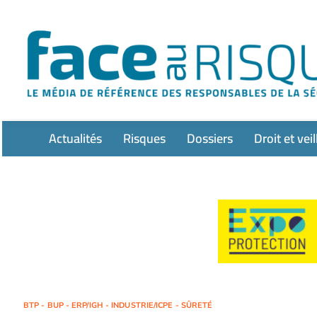
Passer
au
contenu
Actualités
Risques
Dossiers
Droit et veil
BTP - BUP - ERP/IGH - INDUSTRIE/ICPE - SÛRETÉ