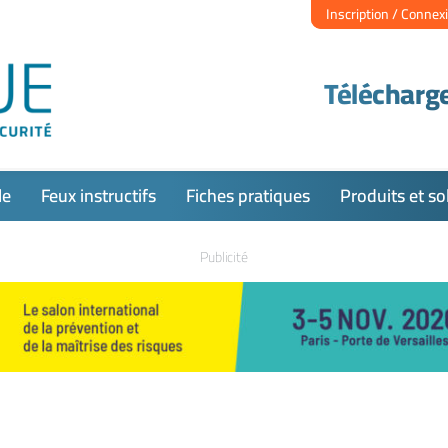
Inscription / Connex
Télécharge
le
Feux instructifs
Fiches pratiques
Produits et so
Publicité