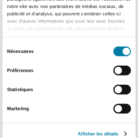
notre site avec nos partenaires de médias sociaux, de
publicité et d'analyse, qui peuvent combiner celles-ci
avec d'autres informations que vous leur avez fournies
ou qu'ils ont collectées lors de votre utilisation de leurs
services.
Sélection
Nécessaires
du
consentement
Préférences
Traitement des déchets liquides en ICPE :
Statistiques
ce que change l’arrêté du 16 juillet 2026
L'arrêté du 16 juillet 2026, relatif au
traitement des déchets liquides dans
Marketing
certaines installations relevant des
rubriques 2790 (traitement…
Afficher les détails