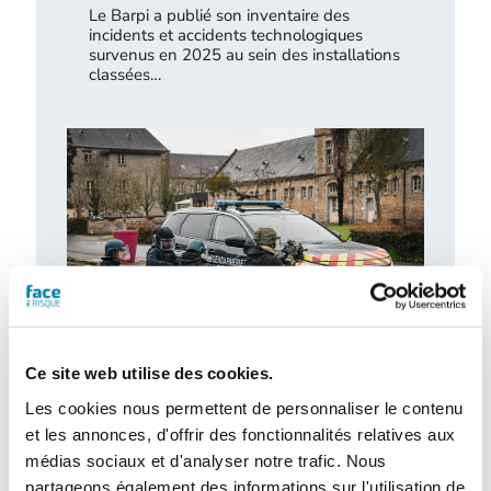
Le Barpi a publié son inventaire des
incidents et accidents technologiques
survenus en 2025 au sein des installations
classées…
Ce site web utilise des cookies.
Retour d’expérience : exercice attentat au
CH de l’Estran
Les cookies nous permettent de personnaliser le contenu
et les annonces, d'offrir des fonctionnalités relatives aux
Le centre hospitalier de l’Estran a organisé,
médias sociaux et d'analyser notre trafic. Nous
le 10 février 2026, un exercice attentat
terroriste de grande ampleur. Romain…
partageons également des informations sur l'utilisation de