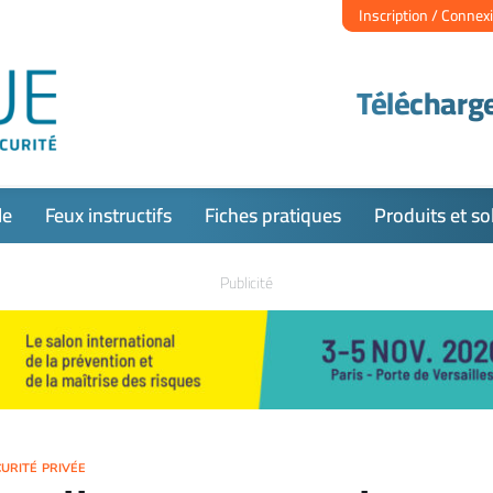
Inscription / Connex
Télécharge
le
Feux instructifs
Fiches pratiques
Produits et so
Publicité
URITÉ PRIVÉE