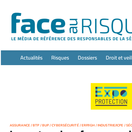
Passer
au
contenu
Actualités
Risques
Dossiers
Droit et veil
ASSURANCE
/
BTP
/
BUP
/
CYBERSÉCURITÉ
/
ERP/IGH
/
INDUSTRIE/ICPE
/
SÉC