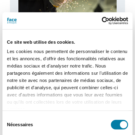
Gants de protection : de nouveaux
besoins à combler
Le marché des gants de protection est
Ce site web utilise des cookies.
marqué par d’importantes évolutions, tant
Les cookies nous permettent de personnaliser le contenu
sur le plan de la fabrication que sur…
et les annonces, d'offrir des fonctionnalités relatives aux
médias sociaux et d'analyser notre trafic. Nous
partageons également des informations sur l'utilisation de
notre site avec nos partenaires de médias sociaux, de
publicité et d'analyse, qui peuvent combiner celles-ci
avec d'autres informations que vous leur avez fournies
ou qu'ils ont collectées lors de votre utilisation de leurs
services.
Sélection
Nécessaires
du
consentement