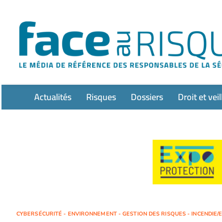
Passer
au
contenu
Actualités
Risques
Dossiers
Droit et veil
CYBERSÉCURITÉ - ENVIRONNEMENT - GESTION DES RISQUES - INCENDIE/E