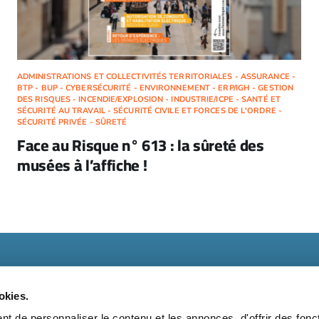
ADMINISTRATIONS ET COLLECTIVITÉS TERRITORIALES - ASSURANCE -
BTP - BUP - CYBERSÉCURITÉ - ENVIRONNEMENT - ERP/IGH - GESTION
DES RISQUES - INCENDIE/EXPLOSION - INDUSTRIE/ICPE - SANTÉ ET
SÉCURITÉ AU TRAVAIL - SÉCURITÉ CIVILE ET FORCES DE L'ORDRE -
SÉCURITÉ PRIVÉE - SÛRETÉ
Face au Risque n° 613 : la sûreté des
musées à l’affiche !
okies.
t de personnaliser le contenu et les annonces, d'offrir des fonct