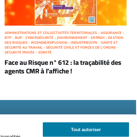
ADMINISTRATIONS ET COLLECTIVITÉS TERRITORIALES - ASSURANCE -
BTP - BUP - CYBERSÉCURITÉ - ENVIRONNEMENT - ERP/IGH - GESTION
DES RISQUES - INCENDIE/EXPLOSION - INDUSTRIE/ICPE - SANTÉ ET
SÉCURITÉ AU TRAVAIL - SÉCURITÉ CIVILE ET FORCES DE L'ORDRE -
SÉCURITÉ PRIVÉE - SÛRETÉ
Face au Risque n° 612 : la traçabilité des
agents CMR à l’affiche !
Tout autoriser
ionnalités