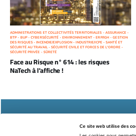
ADMINISTRATIONS ET COLLECTIVITÉS TERRITORIALES - ASSURANCE -
BTP - BUP - CYBERSÉCURITÉ - ENVIRONNEMENT - ERP/IGH - GESTION
DES RISQUES - INCENDIE/EXPLOSION - INDUSTRIE/ICPE - SANTÉ ET
SÉCURITÉ AU TRAVAIL - SÉCURITÉ CIVILE ET FORCES DE L'ORDRE -
SÉCURITÉ PRIVÉE - SÛRETÉ
Face au Risque n° 614 : les risques
NaTech à l’affiche !
Ce site web utilise des co
Les cookies nous permetten