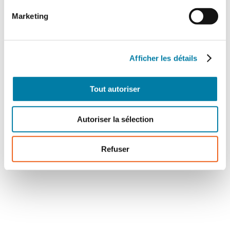
Marketing
Afficher les détails
Tout autoriser
DGSI
La Direction générale de la sécurité intérieure
Autoriser la sélection
(DGSI) est l’unique service spécialisé de
renseignement français relevant du ministère de
l’Intérieur.
Refuser