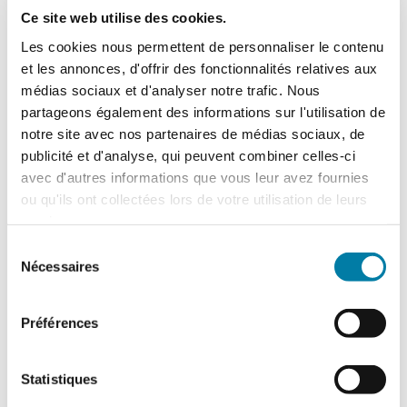
risque de débauches
d'anciens employés par
Ce site web utilise des cookies.
une entreprise concurrente
Les cookies nous permettent de personnaliser le contenu
et les annonces, d'offrir des fonctionnalités relatives aux
médias sociaux et d'analyser notre trafic. Nous
Recommandations face à
partageons également des informations sur l'utilisation de
la concurrence d'un acteur
notre site avec nos partenaires de médias sociaux, de
étranger ciblant le savoir-
faire stratégique de
publicité et d'analyse, qui peuvent combiner celles-ci
l'entreprise
avec d'autres informations que vous leur avez fournies
ou qu'ils ont collectées lors de votre utilisation de leurs
services.
Sélection
Nécessaires
du
consentement
Préférences
Statistiques