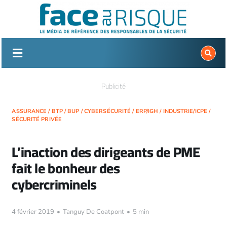
Passer
au
contenu
Publicité
ASSURANCE
/
BTP
/
BUP
/
CYBERSÉCURITÉ
/
ERP/IGH
/
INDUSTRIE/ICPE
/
SÉCURITÉ PRIVÉE
L’inaction des dirigeants de PME
fait le bonheur des
cybercriminels
4 février 2019
•
Tanguy De Coatpont
•
5 min