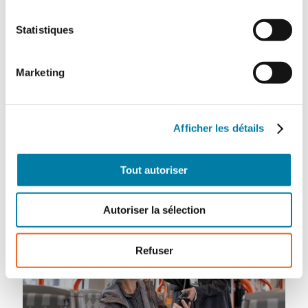
15 février 2024
Statistiques
Mobotix, spécialiste des technologies vidéo
basées sur l'IA, lance la nouvelle Mobotix
Move Vandal Multisensor PTZ Combo multi
Marketing
capteurs. Vue panoramique, souci du détail
et agilité réunis en une seule caméra.
Solution vidéo tout-en-un…
Afficher les détails
Tout autoriser
Autoriser la sélection
Refuser