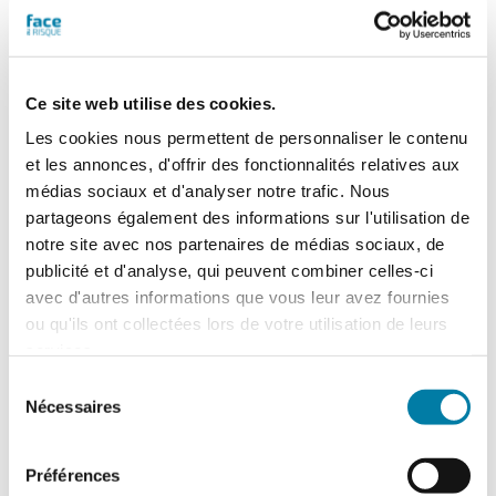
d’apprendre à les connaître. Alors, qu’est-ce
qu’un risque émergent? Éclairages sur…
Ce site web utilise des cookies.
Les cookies nous permettent de personnaliser le contenu
et les annonces, d'offrir des fonctionnalités relatives aux
médias sociaux et d'analyser notre trafic. Nous
partageons également des informations sur l'utilisation de
notre site avec nos partenaires de médias sociaux, de
publicité et d'analyse, qui peuvent combiner celles-ci
avec d'autres informations que vous leur avez fournies
ou qu'ils ont collectées lors de votre utilisation de leurs
services.
Sélection
Nécessaires
du
consentement
Caméra de surveillance pour
zones étendues
Préférences