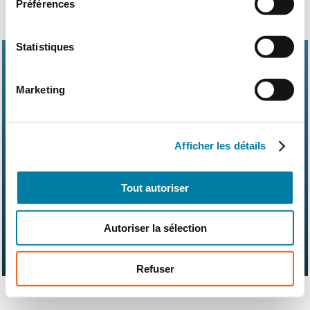
Préférences
Statistiques
Marketing
Abonnements
Contact
Kit média
Afficher les détails
Nos partenaires
Qui sommes-nous ?
Mentions légales
CGV
RGPD
Suivez-nous également sur les réseaux sociaux
Tout autoriser
Autoriser la sélection
Refuser