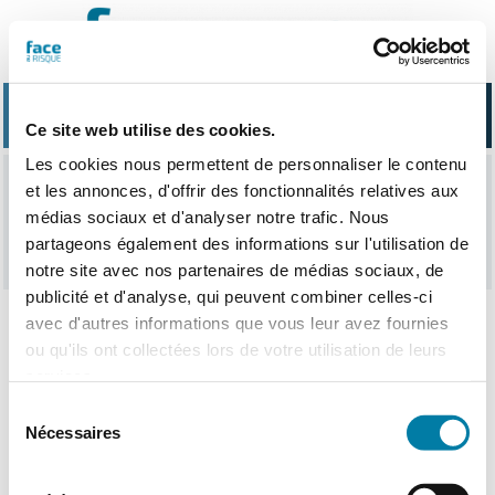
Passer
au
contenu
Ce site web utilise des cookies.
Les cookies nous permettent de personnaliser le contenu
et les annonces, d'offrir des fonctionnalités relatives aux
extincteur
médias sociaux et d'analyser notre trafic. Nous
partageons également des informations sur l'utilisation de
notre site avec nos partenaires de médias sociaux, de
publicité et d'analyse, qui peuvent combiner celles-ci
avec d'autres informations que vous leur avez fournies
ou qu'ils ont collectées lors de votre utilisation de leurs
Nothing Found
services.
Sélection
Nécessaires
du
consentement