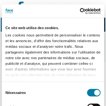
Passer
au
contenu
Ce site web utilise des cookies.
Les cookies nous permettent de personnaliser le contenu
et les annonces, d'offrir des fonctionnalités relatives aux
Autopromo
médias sociaux et d'analyser notre trafic. Nous
partageons également des informations sur l'utilisation de
notre site avec nos partenaires de médias sociaux, de
publicité et d'analyse, qui peuvent combiner celles-ci
avec d'autres informations que vous leur avez fournies
ou qu'ils ont collectées lors de votre utilisation de leurs
Nothing Found
services.
Sélection
Nécessaires
du
consentement