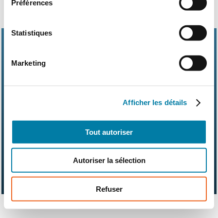
Préférences
Statistiques
Marketing
Abonnements
Contact
Kit média
Afficher les détails
Nos partenaires
Qui sommes-nous ?
Mentions légales
CGV
RGPD
Suivez-nous également sur les réseaux sociaux
Tout autoriser
Autoriser la sélection
Refuser