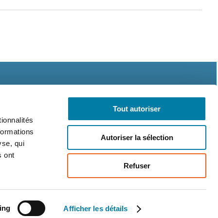
Tout autoriser
ionnalités
formations
Autoriser la sélection
légales
CGV
RGPD
yse, qui
s ont
Refuser
ing
Afficher les détails