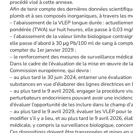
procédé visé à cette annexe.
Afin de tenir compte des dernières données scientifiques
plomb et à ses composés inorganiques, à travers les m
– l’abaissement de la VLEP longue durée : actuelleme
pondérée (TWA) sur huit heures, elle passe à 0,03 mg/
– l’abaissement de la valeur limite biologique contrai
elle passe d’abord à 30 μg Pb/100 ml de sang à compte
compter du 1er janvier 2029 ;
– le renforcement des mesures de surveillance médica
Dans le cadre de l’évaluation de la mise en œuvre de la
Commission européenne, qui devra :
– au plus tard le 30 juin 2024, entamer une évaluation
substances en vue d’élaborer des lignes directrices en la 
– au plus tard le 9 avril 2026, engager la procédure vis
perturbateurs endocriniens pouvant avoir une incidence 
d’évaluer l’opportunité de les inclure dans le champ d’ap
– au plus tard le 9 avril 2029, évaluer les VLEP pour 
modifier s’il y a lieu, et au plus tard le 9 avril 2026, é
médicale, y compris la surveillance biologique, concer
Ces dispositions doivent être transposées et mises en v