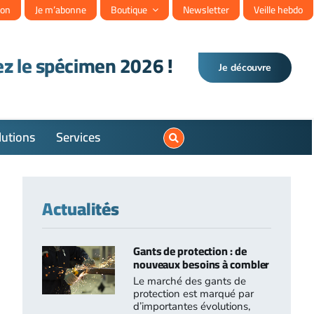
ion
Je m’abonne
Boutique
Newsletter
Veille hebdo
z le spécimen 2026 !
Je découvre
Votre 
lutions
Services
Retourn
Actualités
Gants de protection : de
nouveaux besoins à combler
Le marché des gants de
protection est marqué par
d’importantes évolutions,