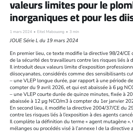
valeurs limites pour le plo
inorganiques et pour les di
1 mars 2024
•
Eitel Mabouong
•
3 min
JOUE Série L du 19 mars 2024
En premier lieu, ce texte modifie la directive 98/24/CE 
de la sécurité des travailleurs contre les risques liés à 
Il introduit deux valeurs limite d’exposition profession
diisocyanates, considérés comme des sensibilisants cuta
– une VLEP longue durée, par rapport à une période de
compter du 9 avril 2026, et qui est abaissée à 6 μg NC
– une VLEP courte durée de quinze minutes, fixée à 20
abaissée à 12 μg NCO/m3 à compter du 1er janvier 20
En second lieu, il modifie la directive 2004/37/CE du 2
contre les risques liés à l’exposition à des agents can
Il complète la définition du terme « agent mutagène »
mélanges ou procédés visé à l’annexe I de la directiv