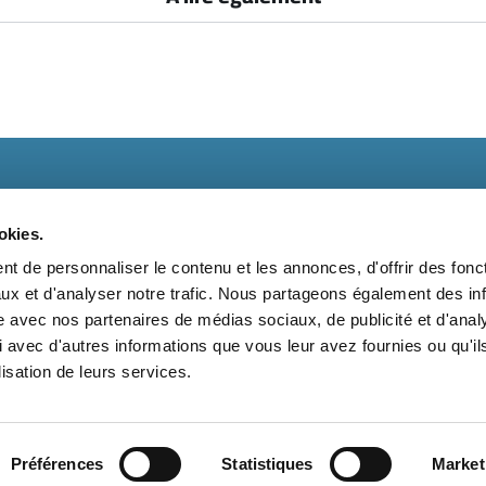
okies.
t de personnaliser le contenu et les annonces, d'offrir des fonct
ux et d'analyser notre trafic. Nous partageons également des in
t
Kit média
Nos partenaires
Qui sommes-nous ?
Mentions 
site avec nos partenaires de médias sociaux, de publicité et d'anal
 avec d'autres informations que vous leur avez fournies ou qu'il
Suivez-nous également sur les réseaux sociaux
lisation de leurs services.
Préférences
Statistiques
Market