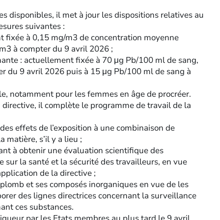
 disponibles, il met à jour les dispositions relatives au
esures suivantes :
nt fixée à 0,15 mg/m3 de concentration moyenne
m3 à compter du 9 avril 2026 ;
gnante : actuellement fixée à 70 μg Pb/100 ml de sang,
r du 9 avril 2026 puis à 15 μg Pb/100 ml de sang à
le, notamment pour les femmes en âge de procréer.
 directive, il complète le programme de travail de la
 des effets de l’exposition à une combinaison de
matière, s’il y a lieu ;
ant à obtenir une évaluation scientifique des
sur la santé et la sécurité des travailleurs, en vue
plication de la directive ;
le plomb et ses composés inorganiques en vue de les
laborer des lignes directrices concernant la surveillance
nant ces substances.
igueur par les Etats membres au plus tard le 9 avril