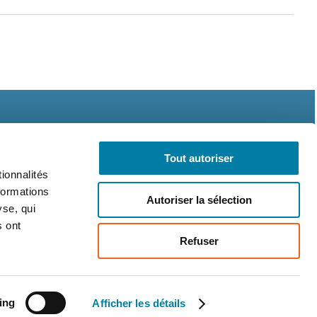
Tout autoriser
ionnalités
formations
Autoriser la sélection
légales
CGV
RGPD
yse, qui
s ont
Refuser
ing
Afficher les détails