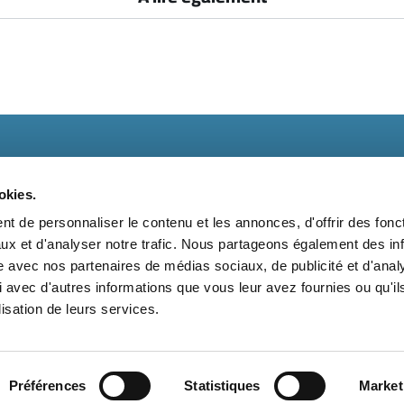
okies.
t de personnaliser le contenu et les annonces, d'offrir des fonct
ux et d'analyser notre trafic. Nous partageons également des in
t
Kit média
Nos partenaires
Qui sommes-nous ?
Mentions 
site avec nos partenaires de médias sociaux, de publicité et d'anal
 avec d'autres informations que vous leur avez fournies ou qu'il
Suivez-nous également sur les réseaux sociaux
lisation de leurs services.
Préférences
Statistiques
Market