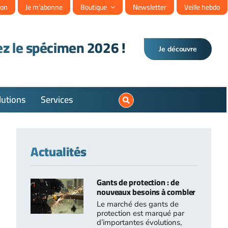
ion
Je m’abonne
Boutique
Newsletter
Veille hebdo
z le spécimen 2026 !
Je découvre
Votre 
lutions
Services
Retourn
Actualités
Gants de protection : de
nouveaux besoins à combler
Le marché des gants de
protection est marqué par
d’importantes évolutions,