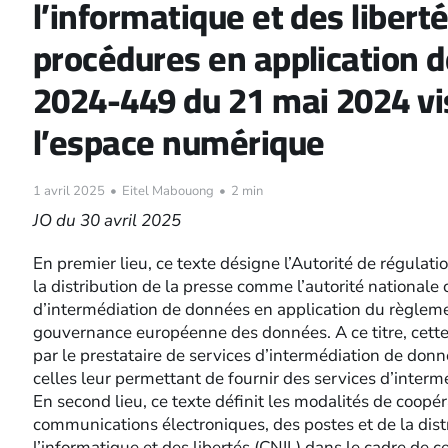
l’informatique et des libert
procédures en application de 
2024-449 du 21 mai 2024 vis
l’espace numérique
1 avril 2025
•
Eitel Mabouong
•
2 min
JO du 30 avril 2025
En premier lieu, ce texte désigne l’Autorité de régula
la distribution de la presse comme l’autorité national
d’intermédiation de données en application du règlem
gouvernance européenne des données. A ce titre, cette a
par le prestataire de services d’intermédiation de donn
celles leur permettant de fournir des services d’interm
En second lieu, ce texte définit les modalités de coopér
communications électroniques, des postes et de la dist
l’informatique et des libertés (CNIL) dans le cadre de c