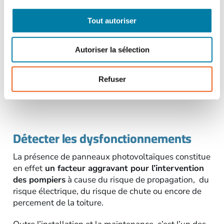
les dysfonctionnements électriques
;
l’intervention des secours
.
Tout autoriser
Autoriser la sélection
Lire l’article “
Photovoltaïque en toiture :
retours d’expérience et recommandations
du Barpi
“.
Refuser
Détecter les dysfonctionnements
La présence de panneaux photovoltaïques constitue
en effet
un facteur aggravant pour l’intervention
des pompiers
à cause du risque de propagation, du
risque électrique, du risque de chute ou encore de
percement de la toiture.