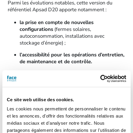
Parmi les évolutions notables, cette version du
référentiel Apsad D20 apporte notamment :
la prise en compte de nouvelles
configurations
(fermes solaires,
autoconsommation, installations avec
stockage d’énergie) ;
l’accessibilité pour les opérations d’entretien,
de maintenance et de contrôle.
Chaque installation photovoltaïque doit par ailleurs
disposer d’une fiche d’identité
qui permet
d’identifier les parties prenantes (propriétaires et/ou
exploitants) et les caractéristiques techniques
Ce site web utilise des cookies.
principales.
Les cookies nous permettent de personnaliser le contenu
et les annonces, d'offrir des fonctionnalités relatives aux
Lire l’article “
Le référentiel Apsad D20
“.
médias sociaux et d'analyser notre trafic. Nous
partageons également des informations sur l'utilisation de