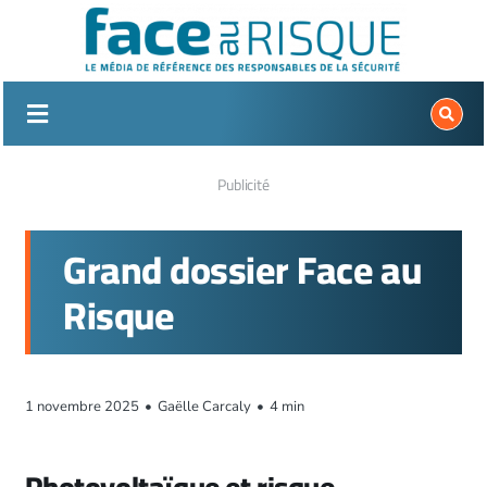
Passer
au
contenu
Publicité
Grand dossier Face au
Risque
1 novembre 2025
•
Gaëlle Carcaly
•
4 min
Photovoltaïque et risque