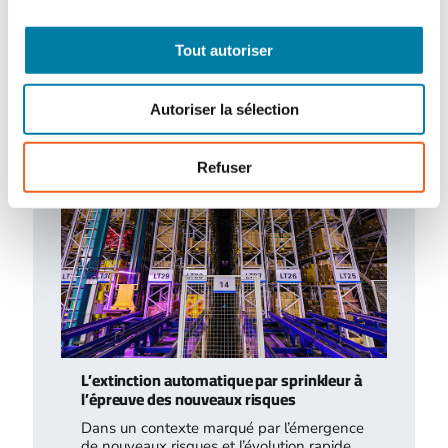
Gants de protection : de nouveaux
besoins à combler
Tout autoriser
Le marché des gants de protection est
marqué par d’importantes évolutions, tant
sur le plan de la fabrication que sur…
Autoriser la sélection
Refuser
L’extinction automatique par sprinkleur à
l’épreuve des nouveaux risques
Dans un contexte marqué par l’émergence
de nouveaux risques et l’évolution rapide