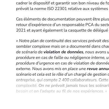
cadrer le dispositif et garantir son bon niveau de f
prévoit la norme ISO 22301 relative aux systèmes 
Ces éléments de documentation peuvent être plus p
retour d’expérience d’un responsable PCA du secte
2021 et ayant également la casquette de délégué 
« Notre plan de continuité des services prévoit de
sembler complexe mais on a documenté dans chaque 
de scénario de
violation de données
, nous avons 
procédure en cas de faille ou négligence interne, u
procédure d’urgence en cas de violation de donné
externe. Nous avons mis en place une
revue annu
scénario et cela est le rôle d’un chargé de gestion
entreprise, qui compte 2 400 collaborateurs. Cette 
complexité.
On ne prévoit jamais tous les scénar
besoin et
on l’adapte au fil de nos expériences
. »