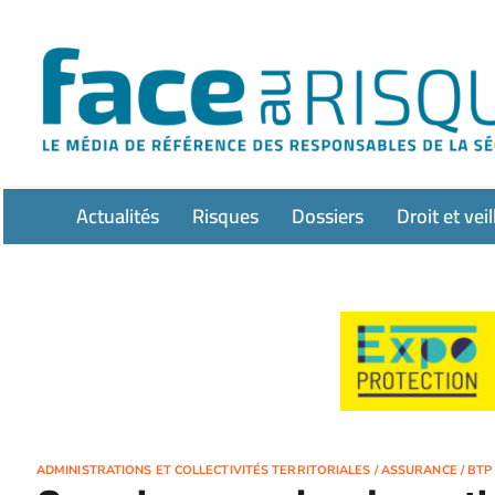
Passer
au
contenu
Actualités
Risques
Dossiers
Droit et veil
ADMINISTRATIONS ET COLLECTIVITÉS TERRITORIALES
/
ASSURANCE
/
BTP