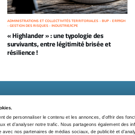
ADMINISTRATIONS ET COLLECTIVITÉS TERRITORIALES - BUP - ERP/IGH
- GESTION DES RISQUES - INDUSTRIE/ICPE
« Highlander » : une typologie des
survivants, entre légitimité brisée et
résilience !
okies.
t de personnaliser le contenu et les annonces, d'offrir des fonct
ux et d'analyser notre trafic. Nous partageons également des in
t
Kit média
Nos partenaires
Qui sommes-nous ?
Mentions 
site avec nos partenaires de médias sociaux, de publicité et d'anal