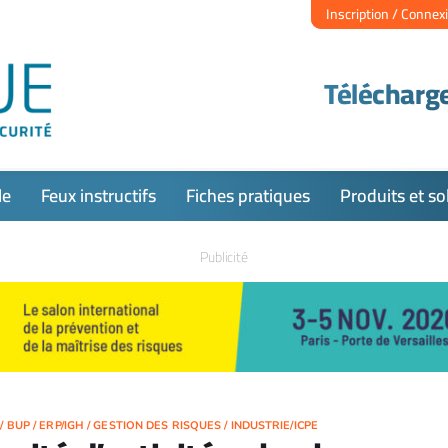
Inscription / Connex
Télécharge
le
Feux instructifs
Fiches pratiques
Produits et so
Publicité
/
BUP
/
ERP/IGH
/
GESTION DES RISQUES
/
INDUSTRIE/ICPE