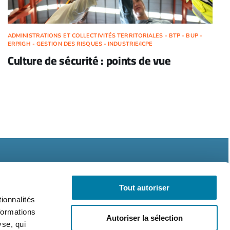
ADMINISTRATIONS ET COLLECTIVITÉS TERRITORIALES - BTP - BUP -
ERP/IGH - GESTION DES RISQUES - INDUSTRIE/ICPE
Culture de sécurité : points de vue
Tout autoriser
ionnalités
formations
Autoriser la sélection
légales
CGV
RGPD
yse, qui