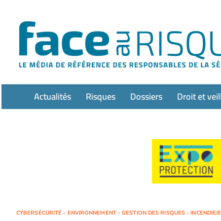
Passer
au
contenu
Actualités
Risques
Dossiers
Droit et veil
CYBERSÉCURITÉ - ENVIRONNEMENT - GESTION DES RISQUES - INCENDIE/E