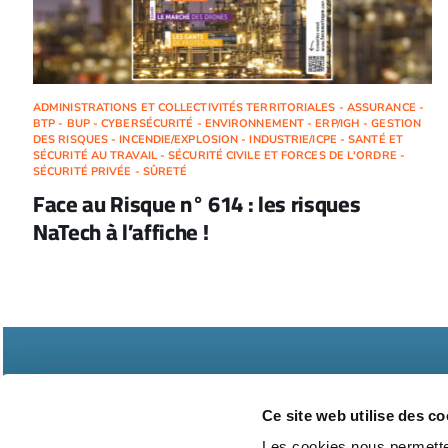
ADMINISTRATIONS ET COLLECTIVITÉS TERRITORIALES - ASSURANCE -
BTP - BUP - CYBERSÉCURITÉ - ENVIRONNEMENT - ERP/IGH - GESTION
DES RISQUES - INCENDIE/EXPLOSION - INDUSTRIE/ICPE - SANTÉ ET
SÉCURITÉ AU TRAVAIL - SÉCURITÉ CIVILE ET FORCES DE L'ORDRE -
SÉCURITÉ PRIVÉE - SÛRETÉ
Face au Risque n° 614 : les risques
NaTech à l’affiche !
Ce site web utilise des co
Les cookies nous permetten