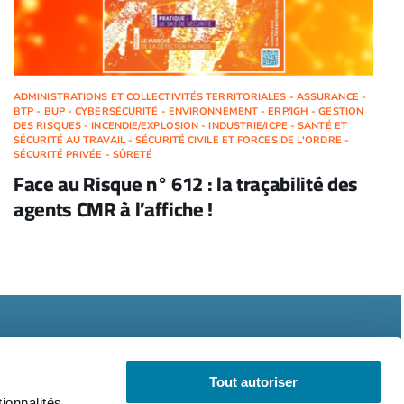
ADMINISTRATIONS ET COLLECTIVITÉS TERRITORIALES - ASSURANCE -
BTP - BUP - CYBERSÉCURITÉ - ENVIRONNEMENT - ERP/IGH - GESTION
DES RISQUES - INCENDIE/EXPLOSION - INDUSTRIE/ICPE - SANTÉ ET
SÉCURITÉ AU TRAVAIL - SÉCURITÉ CIVILE ET FORCES DE L'ORDRE -
SÉCURITÉ PRIVÉE - SÛRETÉ
Face au Risque n° 612 : la traçabilité des
agents CMR à l’affiche !
Tout autoriser
ionnalités