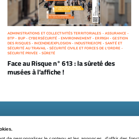
ADMINISTRATIONS ET COLLECTIVITÉS TERRITORIALES - ASSURANCE -
BTP - BUP - CYBERSÉCURITÉ - ENVIRONNEMENT - ERP/IGH - GESTION
DES RISQUES - INCENDIE/EXPLOSION - INDUSTRIE/ICPE - SANTÉ ET
SÉCURITÉ AU TRAVAIL - SÉCURITÉ CIVILE ET FORCES DE L'ORDRE -
SÉCURITÉ PRIVÉE - SÛRETÉ
Face au Risque n° 613 : la sûreté des
musées à l’affiche !
okies.
t de personnaliser le contenu et les annonces, d'offrir des fonct