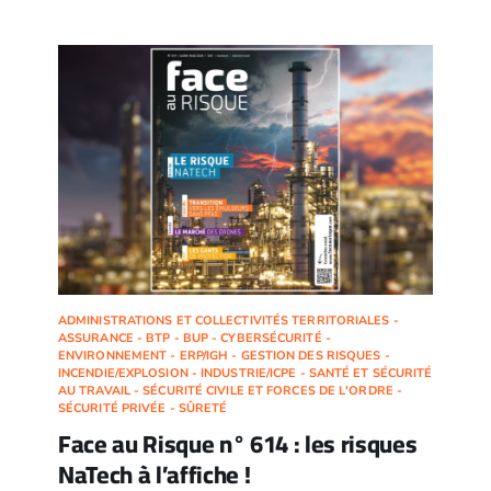
ADMINISTRATIONS ET COLLECTIVITÉS TERRITORIALES -
ASSURANCE - BTP - BUP - CYBERSÉCURITÉ -
ENVIRONNEMENT - ERP/IGH - GESTION DES RISQUES -
INCENDIE/EXPLOSION - INDUSTRIE/ICPE - SANTÉ ET SÉCURITÉ
AU TRAVAIL - SÉCURITÉ CIVILE ET FORCES DE L'ORDRE -
SÉCURITÉ PRIVÉE - SÛRETÉ
Face au Risque n° 614 : les risques
NaTech à l’affiche !