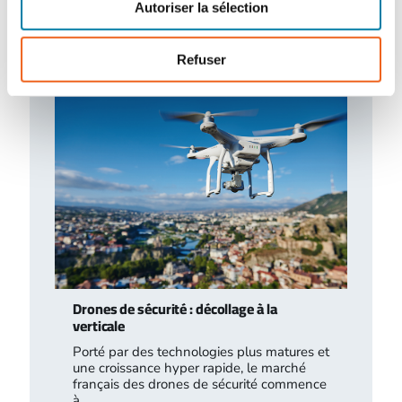
L'arrêté du 16 juillet 2026, relatif au
Autoriser la sélection
traitement des déchets liquides dans
certaines installations relevant des
rubriques 2790 (traitement…
Refuser
Drones de sécurité : décollage à la
verticale
Porté par des technologies plus matures et
une croissance hyper rapide, le marché
français des drones de sécurité commence
à…