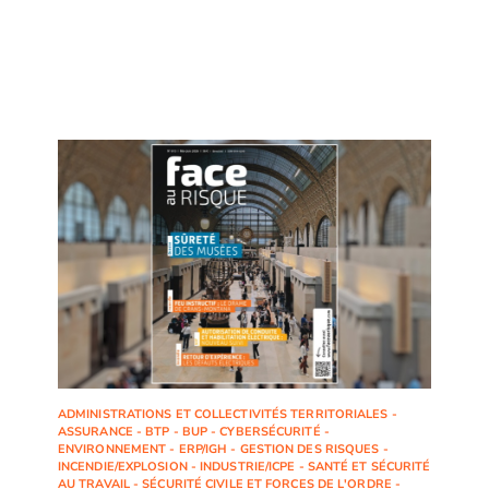
ADMINISTRATIONS ET COLLECTIVITÉS TERRITORIALES -
ASSURANCE - BTP - BUP - CYBERSÉCURITÉ -
ENVIRONNEMENT - ERP/IGH - GESTION DES RISQUES -
INCENDIE/EXPLOSION - INDUSTRIE/ICPE - SANTÉ ET SÉCURITÉ
AU TRAVAIL - SÉCURITÉ CIVILE ET FORCES DE L'ORDRE -