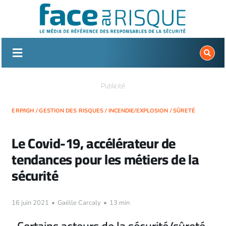
Passer
au
contenu
Publicité
ERP/IGH
/
GESTION DES RISQUES
/
INCENDIE/EXPLOSION
/
SÛRETÉ
Le Covid-19, accélérateur de
tendances pour les métiers de la
sécurité
16 juin 2021
•
Gaëlle Carcaly
•
13 min