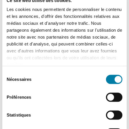
Ce site web utilise des cookies.
Les cookies nous permettent de personnaliser le contenu
et les annonces, d'offrir des fonctionnalités relatives aux
médias sociaux et d'analyser notre trafic. Nous
partageons également des informations sur l'utilisation de
notre site avec nos partenaires de médias sociaux, de
publicité et d'analyse, qui peuvent combiner celles-ci
Traitement des déchets liquides en ICPE :
avec d'autres informations que vous leur avez fournies
ce que change l’arrêté du 16 juillet 2026
ou qu'ils ont collectées lors de votre utilisation de leurs
L'arrêté du 16 juillet 2026, relatif au
services.
traitement des déchets liquides dans
certaines installations relevant des
Sélection
rubriques 2790 (traitement…
Nécessaires
du
consentement
Préférences
Statistiques