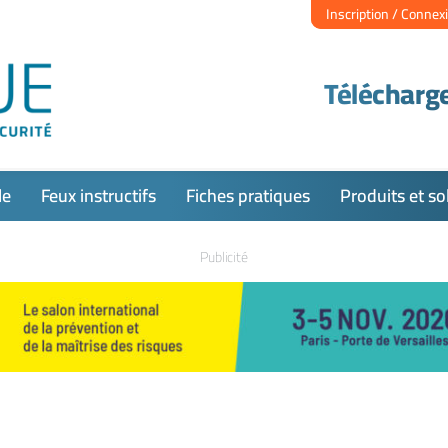
Inscription / Connex
Télécharge
le
Feux instructifs
Fiches pratiques
Produits et so
Publicité