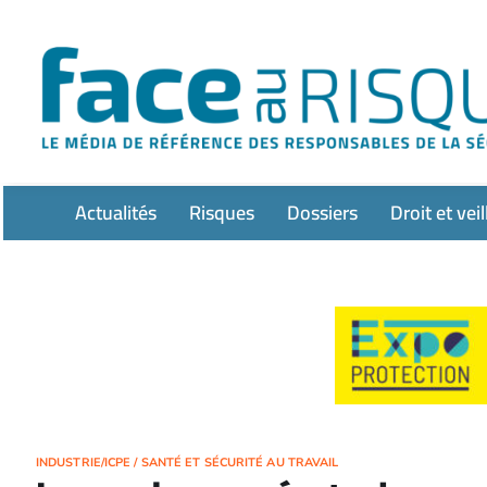
Passer
au
contenu
Actualités
Risques
Dossiers
Droit et veil
INDUSTRIE/ICPE
/
SANTÉ ET SÉCURITÉ AU TRAVAIL