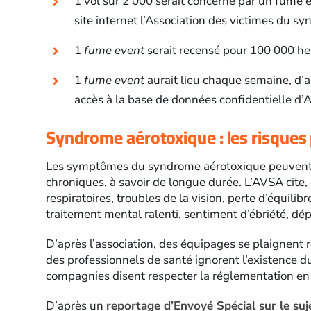
1 vol sur 2 000 serait concerné par un fume e
site internet l’Association des victimes du 
1
fume event
serait recensé pour 100 000 heu
1
fume event
aurait lieu chaque semaine, d’ap
accès à la base de données confidentielle d’Ai
Syndrome aérotoxique : les risques 
Les symptômes du syndrome aérotoxique peuvent êt
chroniques, à savoir de longue durée. L’AVSA cite,
respiratoires, troubles de la vision, perte d’équili
traitement mental ralenti, sentiment d’ébriété, dép
D’après l’association, des équipages se plaignent
des professionnels de santé ignorent l’existence d
compagnies disent respecter la réglementation en v
D’après un
reportage d’Envoyé Spécial sur le suj