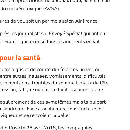
vent d’après l’industrie aéronautique, écrit sur son
syndrome aérotoxique (AVSA).
res de vol, soit un par mois selon Air France.
rès les journalistes d’
Envoyé Spécial
qui ont eu
r France qui recense tous les incidents en vol.
pour la santé
re aigus et de courte durée après un vol, ou
 entre autres, nausées, vomissements, difficultés
bre, convulsions, troubles du sommeil, maux de tête,
ression, fatigue ou encore faiblesse musculaire.
 régulièrement de ces symptômes mais la plupart
u syndrome. Face aux plaintes, constructeurs et
igueur et se renvoient la balle.
et
diffusé le 26 avril 2018, les compagnies