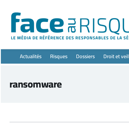
Passer
au
contenu
Actualités
Risques
Dossiers
Droit et veil
ransomware