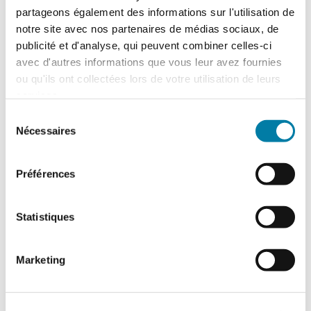
partageons également des informations sur l'utilisation de
notre site avec nos partenaires de médias sociaux, de
publicité et d'analyse, qui peuvent combiner celles-ci
avec d'autres informations que vous leur avez fournies
ou qu'ils ont collectées lors de votre utilisation de leurs
services.
Sélection
Nécessaires
du
Comprendre le terrorisme en
consentement
entreprise
Préférences
2 octobre 2018
Journaliste et écrivain, auditeur de l’Institut
Statistiques
des hautes études de défense nationale,
Nicolas Hénin propose, dans son livre
Marketing
Comprendre le terrorisme – Bâtissons une
société résiliente (Fayard), les clés de
compréhension du terrorisme. Entretien sur
la menace du terrorisme en…