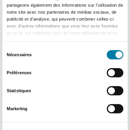
partageons également des informations sur l'utilisation de
notre site avec nos partenaires de médias sociaux, de
publicité et d'analyse, qui peuvent combiner celles-ci
avec d'autres informations que vous leur avez fournies
ou qu'ils ont collectées lors de votre utilisation de leurs
services.
Sélection
Grèves, émeutes et
Nécessaires
du
mouvements populaires : une
consentement
réponse ambiguë à un risque
Préférences
chronique
18 décembre 2019
Statistiques
Force est de constater qu'en France, le risque
posé par les grèves, les émeutes et les
Marketing
mouvements populaires (en argot
assurantiel "GEMP") a fini par faire évoluer
en peu de temps son statut : de menace à
manifestation intermittente, il…