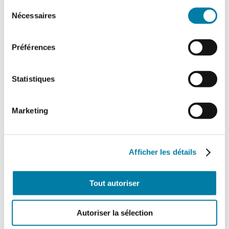
d’amélioration continue. Un plan…
Sélection
Nécessaires
du
consentement
Préférences
Statistiques
Marketing
Afficher les détails
Tout autoriser
Organisations patronales de la
sécurité privée : vers l’unité
FAR
Autoriser la sélection
10 mars 2023