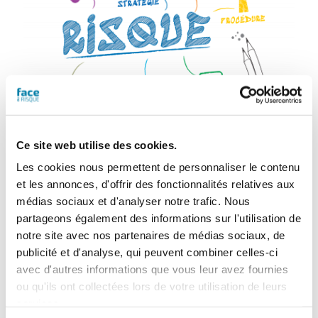
Ce site web utilise des cookies.
Organiser son plan de continuité
d’activité selon la norme ISO
Les cookies nous permettent de personnaliser le contenu
et les annonces, d'offrir des fonctionnalités relatives aux
22301
FAR
médias sociaux et d'analyser notre trafic. Nous
partageons également des informations sur l'utilisation de
13 mars 2023
notre site avec nos partenaires de médias sociaux, de
Le présent article détaille les éléments
structurant de la norme ISO 22301 relative à
publicité et d'analyse, qui peuvent combiner celles-ci
la continuité d’activité. Cette norme permet
avec d'autres informations que vous leur avez fournies
de structurer l’organisation d’un plan de
ou qu'ils ont collectées lors de votre utilisation de leurs
continuité d’activité avec une logique
services.