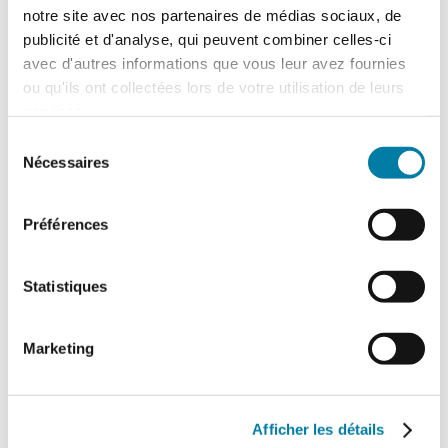
notre site avec nos partenaires de médias sociaux, de
publicité et d'analyse, qui peuvent combiner celles-ci
avec d'autres informations que vous leur avez fournies
ou qu'ils ont collectées lors de votre utilisation de leurs
services.
Sélection
Nécessaires
du
Quelle solution d’assurance pour
consentement
le kidnapping et l’extorsion ?
Préférences
20 novembre 2018
L’assurance kidnapping, rançon et extorsion
Statistiques
est l’une des spécialités du secteur de
l’assurance dont on parle le moins. Et pour
cause. Les acheteurs de ce type d’assurances
Marketing
ne peuvent en parler, au risque d’inciter
d’éventuels ravisseurs à passer à l’acte.…
Afficher les détails