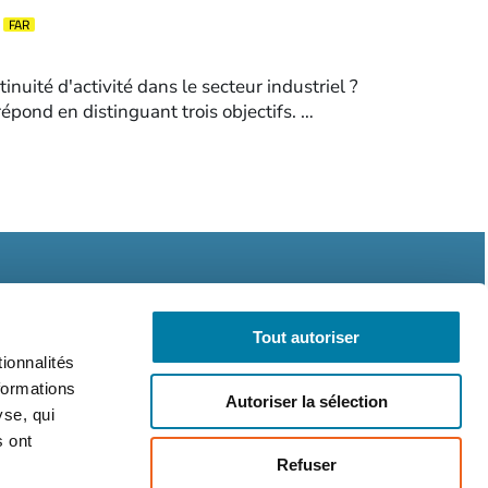
FAR
nuité d'activité dans le secteur industriel ?
répond en distinguant trois objectifs. …
Tout autoriser
ionnalités
formations
Autoriser la sélection
légales
CGV
RGPD
yse, qui
s ont
Refuser