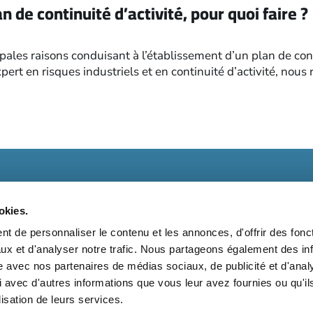
an de continuité d’activité, pour quoi faire ?
ipales raisons conduisant à l’établissement d’un plan de conti
ert en risques industriels et en continuité d’activité, nous 
okies.
t de personnaliser le contenu et les annonces, d'offrir des fonct
ux et d'analyser notre trafic. Nous partageons également des in
t
Kit média
Nos partenaires
Qui sommes-nous ?
Mentions 
site avec nos partenaires de médias sociaux, de publicité et d'anal
 avec d'autres informations que vous leur avez fournies ou qu'il
Suivez-nous également sur les réseaux sociaux
lisation de leurs services.