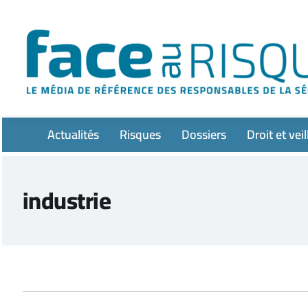
Passer
au
contenu
Actualités
Risques
Dossiers
Droit et veil
industrie