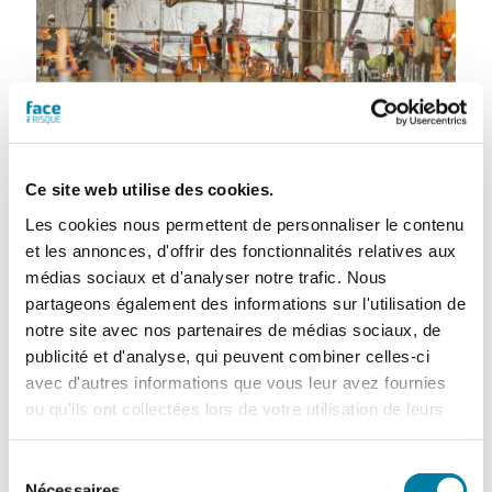
Ce site web utilise des cookies.
Eiffage mise sur l’innovation
Les cookies nous permettent de personnaliser le contenu
pour prévenir les TMS
FAR
et les annonces, d'offrir des fonctionnalités relatives aux
médias sociaux et d'analyser notre trafic. Nous
10 décembre 2021
partageons également des informations sur l'utilisation de
Actif depuis longtemps dans la prévention
des troubles musculo-squelettiques (TMS),
notre site avec nos partenaires de médias sociaux, de
Eiffage mise aujourd’hui sur les nouvelles
publicité et d'analyse, qui peuvent combiner celles-ci
technologies pour compléter les mesures de
avec d'autres informations que vous leur avez fournies
prévention et de protection déjà en place.
ou qu'ils ont collectées lors de votre utilisation de leurs
Port de charges lourdes, travaux…
services.
Sélection
Nécessaires