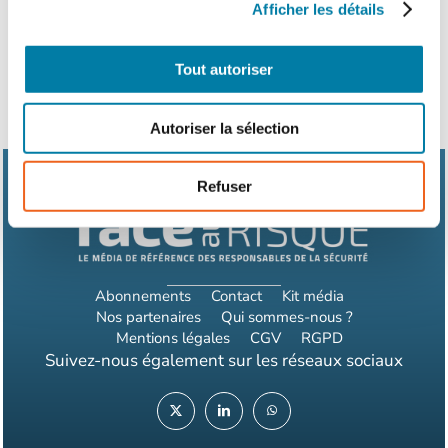
bon déroulement des Jeux et la continuité…
Afficher les détails
Tout autoriser
Autoriser la sélection
Refuser
Abonnements
Contact
Kit média
Nos partenaires
Qui sommes-nous ?
Mentions légales
CGV
RGPD
Suivez-nous également sur les réseaux sociaux