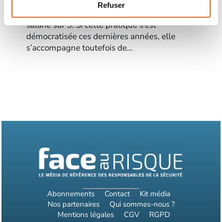
télétravail de manière quotidienne ou
Refuser
régulière. Cela représente quasiment 1
salarié sur 3. Si cette pratique s’est
démocratisée ces dernières années, elle
s’accompagne toutefois de…
Abonnements
Contact
Kit média
Nos partenaires
Qui sommes-nous ?
Mentions légales
CGV
RGPD