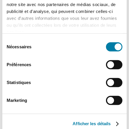
notre site avec nos partenaires de médias sociaux, de
publicité et d'analyse, qui peuvent combiner celles-ci
avec d'autres informations que vous leur avez fournies
ou qu'ils ont collectées lors de votre utilisation de leurs
services.
Sélection
Nécessaires
du
Santé mentale : l’impact de la
consentement
crise sanitaire en chiffres
FAR
Préférences
28 mars 2022
La crise sanitaire, les confinements
Statistiques
successifs, le télétravail contraint ont
bouleversé l’organisation du travail et mis à
l’épreuve la santé mentale des salariés. La
Marketing
preuve en chiffres. Activité réduite pour
certains, intensifiée pour d’autres,…
Afficher les détails