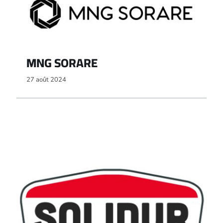
MNG SORARE
27 août 2024