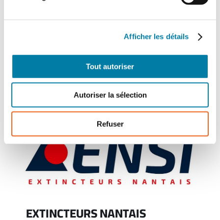
Afficher les détails
SOMEX
Tout autoriser
9 avril 2025
Autoriser la sélection
Refuser
EXTINCTEURS NANTAIS