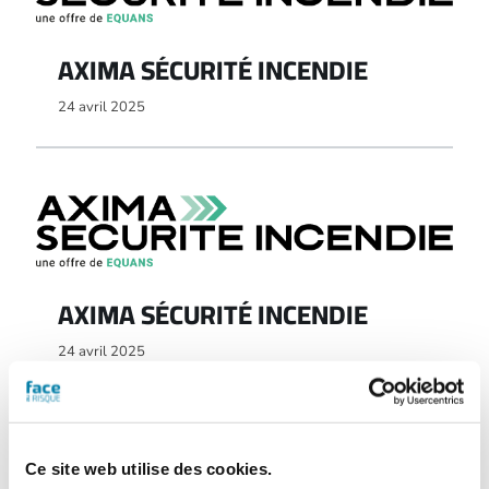
AXIMA SÉCURITÉ INCENDIE
24 avril 2025
AXIMA SÉCURITÉ INCENDIE
24 avril 2025
Ce site web utilise des cookies.