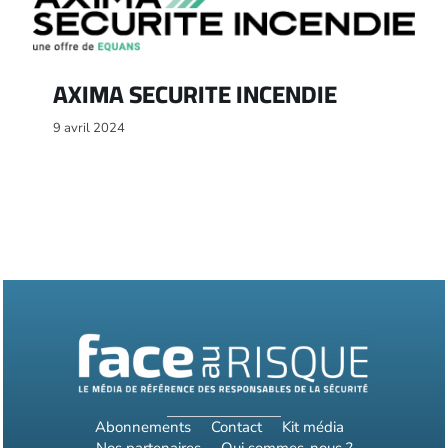
AXIMA SECURITE INCENDIE
9 avril 2024
Abonnements
Contact
Kit média
Nos partenaires
Qui sommes-nous ?