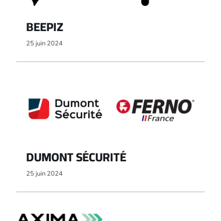
BEEPIZ
25 juin 2024
DUMONT SÉCURITÉ
25 juin 2024