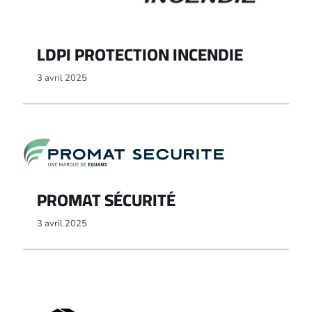
LDPI PROTECTION INCENDIE
3 avril 2025
PROMAT SÉCURITÉ
3 avril 2025