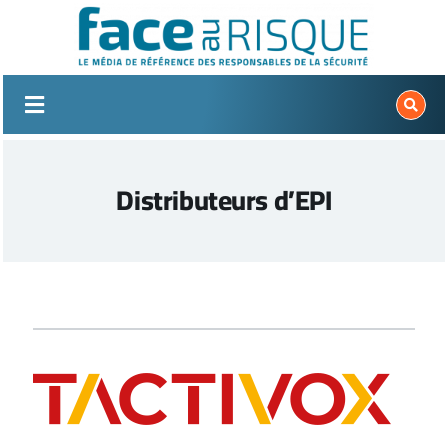
Passer
au
contenu
Distributeurs d’EPI