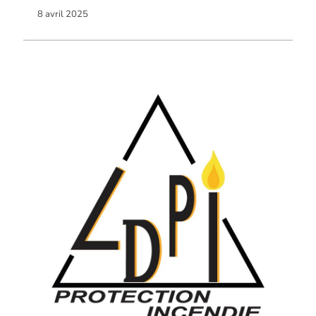
8 avril 2025