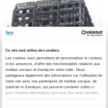
Ce site web utilise des cookies.
Les cookies nous permettent de personnaliser le contenu
Face au Risque
et les annonces, d'offrir des fonctionnalités relatives aux
Magazine numérique n° 543 –
médias sociaux et d'analyser notre trafic. Nous
partageons également des informations sur l'utilisation de
Juin 2018
notre site avec nos partenaires de médias sociaux, de
25,20
€
publicité et d'analyse, qui peuvent combiner celles-ci
TTC
avec d'autres informations que vous leur avez fournies
ou qu'ils ont collectées lors de votre utilisation de leurs
Ajouter au panier
Détails
services.