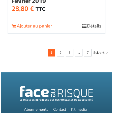
Février 2019
28,80
€
TTC
Ajouter au panier
Détails
1
2
3
…
7
Suivant
Abonnements
Contact
Kit média