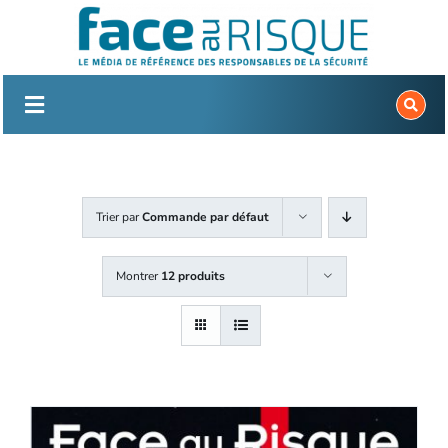
Passer
au
contenu
Trier par
Commande par défaut
Montrer
12 produits