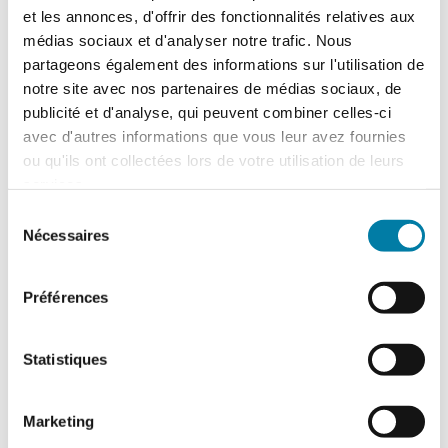
et les annonces, d'offrir des fonctionnalités relatives aux
fonctionnement », mais également la notion de
médias sociaux et d'analyser notre trafic. Nous
sûreté au sens juridique.
partageons également des informations sur l'utilisation de
notre site avec nos partenaires de médias sociaux, de
Par
Jean-Christophe Chauvel
|
19 janvier 2024
|
Commentaires
sur
fermés
publicité et d'analyse, qui peuvent combiner celles-ci
Sûreté
avec d'autres informations que vous leur avez fournies
ou qu'ils ont collectées lors de votre utilisation de leurs
services.
Partagez cette information !
Sélection
Nécessaires
du
consentement
X
LinkedIn
WhatsApp
Préférences
Statistiques
À propos de l'auteur :
Jean-Christophe
Chauvel
Marketing