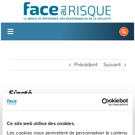
Passer
au
contenu
Précédent
Suivant
Sûreté
Ensemble des moyens techniques, humains et
organisationnels visant à prévenir, empêcher et
réduire la concrétisation d’un acte de malveillance.
Ce site web utilise des cookies.
D’autres acceptations de ce terme sont à
Les cookies nous permettent de personnaliser le contenu
distinguer, notamment la notion de « sûreté de