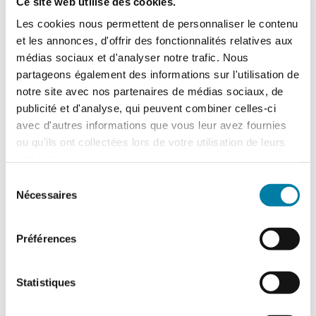
Ce site web utilise des cookies.
(*) champs obligatoires
Les cookies nous permettent de personnaliser le contenu
et les annonces, d'offrir des fonctionnalités relatives aux
Madame
médias sociaux et d'analyser notre trafic. Nous
Monsieur
partageons également des informations sur l'utilisation de
notre site avec nos partenaires de médias sociaux, de
publicité et d'analyse, qui peuvent combiner celles-ci
avec d'autres informations que vous leur avez fournies
ou qu'ils ont collectées lors de votre utilisation de leurs
services.
Sélection
Nécessaires
du
consentement
Préférences
Statistiques