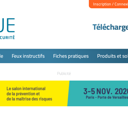
Inscription / Connex
Télécharge
le
Feux instructifs
Fiches pratiques
Produits et so
Publicité