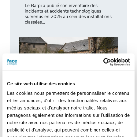
Le Barpi a publié son inventaire des
incidents et accidents technologiques
survenus en 2025 au sein des installations
classées…
Ce site web utilise des cookies.
Les cookies nous permettent de personnaliser le contenu
et les annonces, d'offrir des fonctionnalités relatives aux
médias sociaux et d'analyser notre trafic. Nous
Retour d’expérience : exercice attentat au
CH de l’Estran
partageons également des informations sur l'utilisation de
notre site avec nos partenaires de médias sociaux, de
Le centre hospitalier de l’Estran a organisé,
publicité et d'analyse, qui peuvent combiner celles-ci
le 10 février 2026, un exercice attentat
terroriste de grande ampleur. Romain…